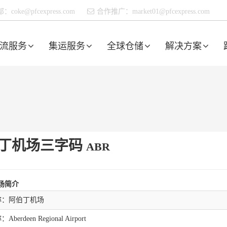
部：
coke@pfcexpress.com
合作推广：
market01@pfcexpress.com
流服务
集运服务
全球仓储
解决方案
丁机场三字码
ABR
场简介
称：阿伯丁机场
erdeen Regional Airport