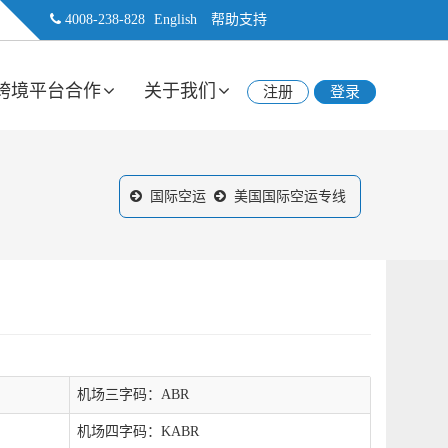
4008-238-828
English
帮助支持
跨境平台合作
关于我们
注册
登录
国际空运
美国国际空运专线
机场三字码：ABR
机场四字码：KABR