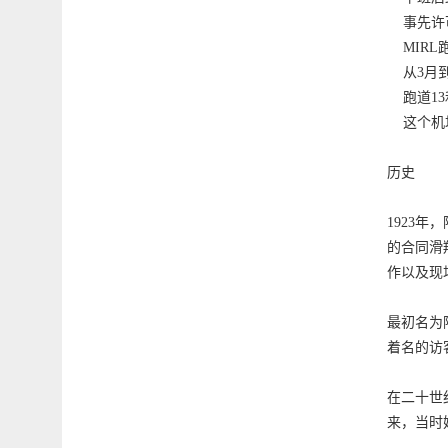
事先许可对
MIRL跑道
从3月到
跑道13
这个机场
历史
1923
的合同滑
作以及现场
最初名为
着名的访
在二十世纪
来，当时她