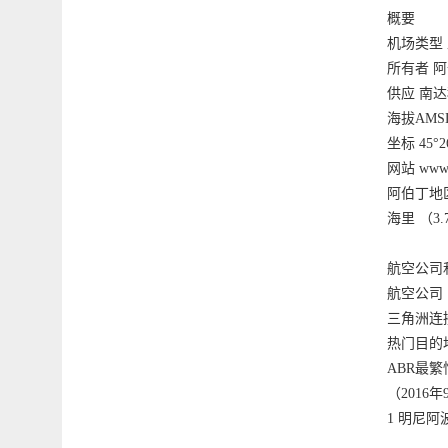
概要
机场类型
所有者 
供应 南
海拔AMSL 
坐标 45°26
网站 www.ab
阿伯丁地区
海里 （3
航空公司
航空公司
三角洲连
热门目的
ABR最
（2016年
1 明尼阿