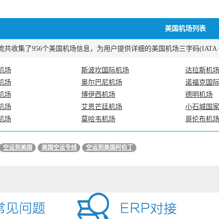
美国机场列表
共收集了956个美国机场信息，为用户提供详细的美国机场三字码(IATA COD
机场
斯波坎国际机场
达拉斯机
机场
奥尔巴尼机场
诺福克国
机场
博伊西机场
德明机场
机场
艾恩芒廷机场
小石城国
机场
莫哈韦机场
哥伦布机
空运到美国
美国空运专线
空运到美国阿伯丁