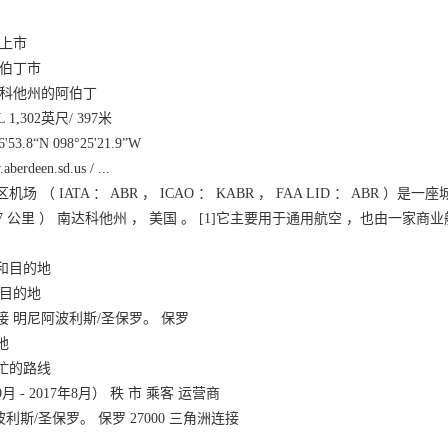
 上市
阿伯丁市
达科他州的阿伯丁
1,302英尺/ 397米
'53.8“N 098°25'21.9”W
erdeen.sd.us / ...
机场 （ IATA ： ABR ， ICAO ： KABR ， FAA LID ： A
.7 公里 ） 南达科他州 ， 美国 。 [1]它主要用于通用航空 ，也由一家
和目的地
 目的地
接 明尼阿波利斯/圣保罗。 保罗
地
繁忙的路线
9月 - 2017年8月） 秩 市 乘客 运营商
波利斯/圣保罗。 保罗 27000 三角洲连接