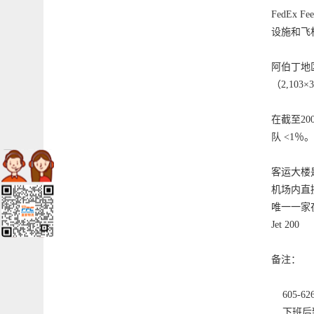
FedEx F
设施和飞
阿伯丁地区
（2,103
在截至20
队 <1％
客运大楼
机场内直接
唯一一家
Jet 200
备注：
605-62
下班后致电（