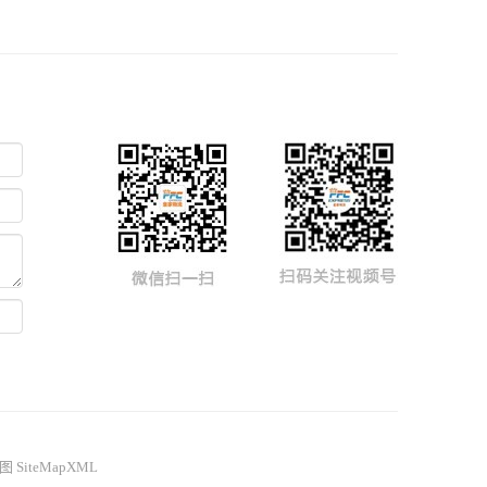
图
SiteMapXML