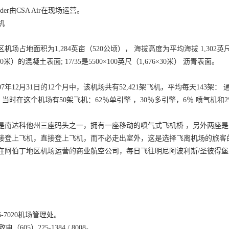
eeder由CSA Air在现场运营。
机
机场占地面积为1,284英亩（520公顷）， 海拔高度为平均海拔 1,302英尺（
×30米）的混凝土表面; 17/35是5500×100英尺（1,676×30米） 沥青表面。
07年12月31日的12个月中，该机场共有52,421架飞机，平均每天143架： 
。 当时在这个机场有50架飞机：62％单引擎 ，30％多引擎，6％ 喷气机和2
是南达科他州三座码头之一，拥有一座移动的喷气式飞机桥 ，另外两座是
登上飞机，直接登上飞机，而不必走出室外，这是选择飞离机场的旅客的关键决定因素
在阿伯丁地区机场运营的商业航空公司，每日飞往明尼阿波利斯/圣彼得堡的
6-7020机场管理处。
605）225-1384 / 8008。