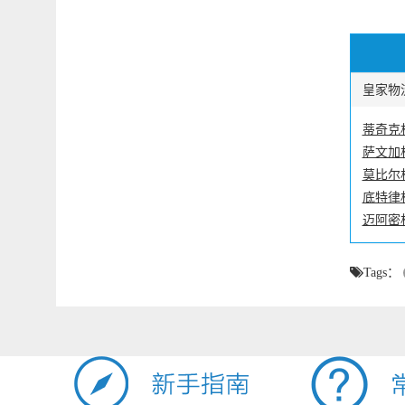
皇家物流
蒂奇克
萨文加
莫比尔
底特律
迈阿密
Tags：