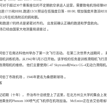
于超过30个乘客座位的不定期航空承运人运营，需要致电机场经理605-626-70
17/35和HIRL跑道13/31预设在低强度日落 - 00:00; 增加强度并激活REIL跑道1
12月在机场附近的鸥和鹅。
和跑道17的终点是紧密对齐的。 出发前确认正确的跑道和罗盘航向。
已经由国家大地测量局调查过 。
年，阿伯丁在南达科他州举办了第一次飞行活动。 在第二次世界大战期间 
翔机训练机场，从1942年5月25日开始。该学校的任务是训练滑翔机飞
滑翔机的维修。 他们主要使用C-47 Skytrains和Waco CG-4无动力滑翔机
阿伯丁市政机场 ，1946年更名为桑德斯球场 。
客
初期（十年）， 乔治布什总统登上了这里，在北方州立大学的集会上发表演讲。 R
乘坐的Phenom 100喷气式飞机停在机场加油。 McEntire正在去艾