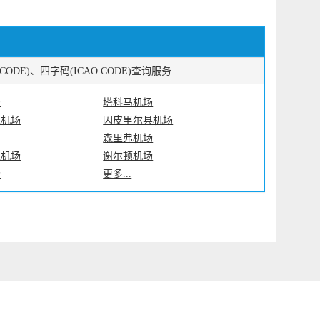
E)、四字码(ICAO CODE)查询服务.
场
塔科马机场
际机场
因皮里尔县机场
森里弗机场
家机场
谢尔顿机场
场
更多...