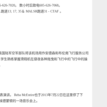
20。 数小时后致电605-626-7068。
3; 17; 35＆ MALSR跑道31 - CTAF 。
， 美国陆军空军部队将该机场用作安德森和布伦南飞行服务公司
行员学生熟练掌握滑翔机在昼夜各种拖曳和飞行中的飞行中的操
。
eba McEntire也于2013年7月22日在这里停了下
伯塔省埃德蒙顿的一场音乐会上。