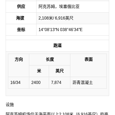
供应
阿克苏姆，埃塞俄比亚
海拔
2,108米/ 6,916英尺
坐标
14°08'13“N 038°46'34”E
跑道
方向
长度
表面
米
英尺
16/34
2400
7,874
沥青混凝土
设施
阿克苏姆机场位于海平面以上2,108米（6,916英尺）的高