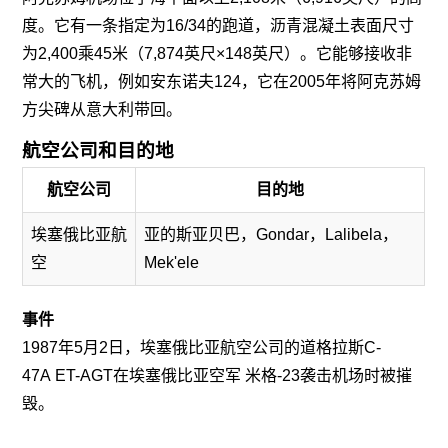
度。它有一条指定为16/34的跑道，沥青混凝土表面尺寸
为2,400乘45米（7,874英尺×148英尺）。它能够接收非
常大的飞机，例如安东诺夫124，它在2005年将阿克苏姆
方尖碑从意大利带回。
航空公司和目的地
航空公司
目的地
埃塞俄比亚航
亚的斯亚贝巴，Gondar，Lalibela，
空
Mek'ele
事件
1987年5月2日，埃塞俄比亚航空公司的道格拉斯C-
47A ET-AGT在埃塞俄比亚空军 米格-23袭击机场时被摧
毁。