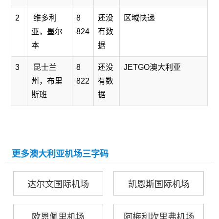
2
维多利
8
还没
区域快递
亚，墨尔
824
有数
本
据
3
昆士兰
8
还没
JETGO澳大利亚
州，布里
822
有数
斯班
据
更多澳大利亚机场三字码
达尔文国际机场
凯恩斯国际机场
欧恩佩里机场
阿梅利坎里弗机场