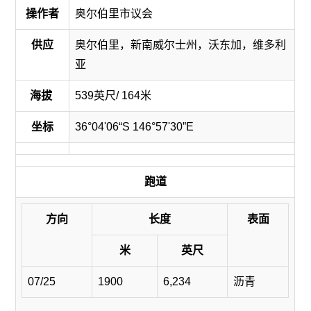
操作者
奥尔伯里市议会
供应
奥尔伯里，新南威尔士州，沃东加，维多利
亚
海拔
539英尺/ 164米
坐标
36°04'06“S 146°57'30”E
跑道
方向
长度
表面
米
英尺
07/25
1900
6,234
沥青